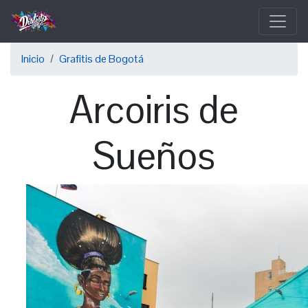
Pasar
al
contenido
Sobrescribir
principal
Inicio
Grafitis de Bogotá
enlaces
Arcoiris de
de
ayuda
Sueños
a
la
navegación