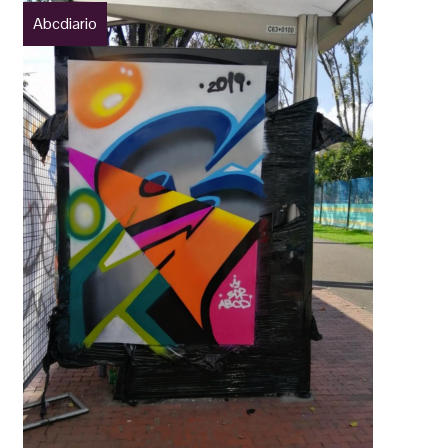
Abcdiario