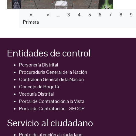
Paginación
Primera
«
Página
‹‹
…
Página
3
Página
4
Página
5
Página
6
Página
7
Página
8
Pá
9
Primera
página
anterior
Entidades de control
Personería Distrital
Procuraduría General de la Nación
Contraloría General de la Nación
Concejo de Bogotá
Veeduría Distrital
Portal de Contratación a la Vista
Portal de Contratación - SECOP
Servicio al ciudadano
Punto de atención al ciudadano