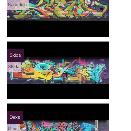
Kanodelix
Skida
Skida
Dexs
Dexs