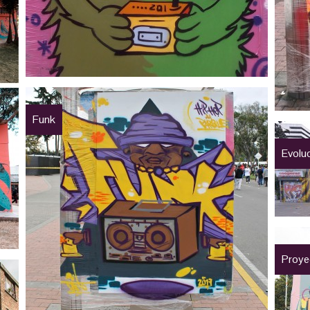
Funk
Evolu
Proye