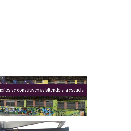
eños se construyen asisitendo a la escuela