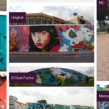
MC
Uriginal
El Gran Fucha
Memor