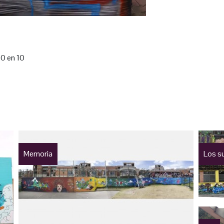
60 en 10
Memoria
Los su